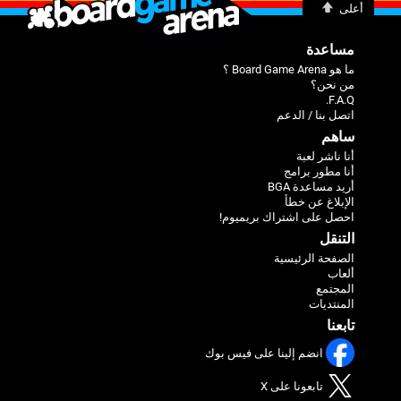
أعلى
مساعدة
ما هو Board Game Arena ؟
من نحن؟
F.A.Q.
اتصل بنا / الدعم
ساهم
أنا ناشر لعبة
أنا مطور برامج
أريد مساعدة BGA
الإبلاغ عن خطأ
احصل على اشتراك بريميوم!
التنقل
الصفحة الرئيسية
ألعاب
المجتمع
المنتديات
تابعنا
انضم إلينا على فيس بوك
تابعونا على X