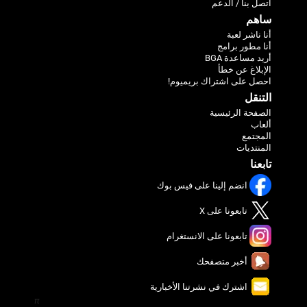
اتصل بنا / الدعم
ساهم
أنا ناشر لعبة
أنا مطور برامج
أريد مساعدة BGA
الإبلاغ عن خطأ
احصل على اشتراك بريميوم!
التنقل
الصفحة الرئيسية
ألعاب
المجتمع
المنتديات
تابعنا
انضم إلينا على فيس بوك
تابعونا على X
تابعونا على الانستغرام
أخبر متصفحك
اشترك في نشرتنا الأخبارية
π