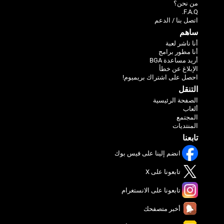
من نحن؟
F.A.Q.
اتصل بنا / الدعم
ساهم
أنا ناشر لعبة
أنا مطور برامج
أريد مساعدة BGA
الإبلاغ عن خطأ
احصل على اشتراك بريميوم!
التنقل
الصفحة الرئيسية
ألعاب
المجتمع
المنتديات
تابعنا
انضم إلينا على فيس بوك
تابعونا على X
تابعونا على الانستغرام
أخبر متصفحك