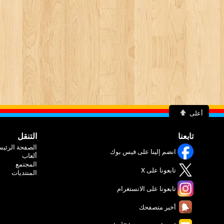
أعلى
تابعنا
التنقل
الصفحة الرئيس
انضم إلينا على فيس بوك
ألعاب
المجتمع
تابعونا على X
المنتديات
تابعونا على الانستغرام
أخبر متصفحك