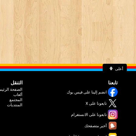
أعلى
تابعنا
التنقل
الصفحة الرئيس
انضم إلينا على فيس بوك
ألعاب
المجتمع
تابعونا على X
المنتديات
تابعونا على الانستغرام
أخبر متصفحك