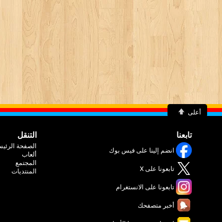
أعلى
تابعنا
التنقل
الصفحة الرئيس
انضم إلينا على فيس بوك
ألعاب
المجتمع
تابعونا على X
المنتديات
تابعونا على الانستغرام
أخبر متصفحك