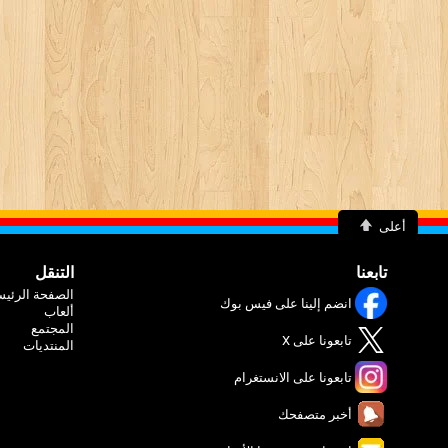
أعلى
تابعنا
التنقل
الصفحة الرئيس
انضم إلينا على فيس بوك
ألعاب
المجتمع
تابعونا على X
المنتديات
تابعونا على الانستغرام
أخبر متصفحك